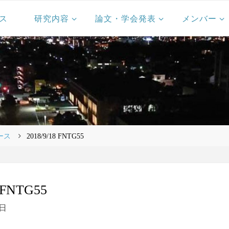
ス
研究内容
論文・学会発表
メンバー
ース
2018/9/18 FNTG55
8 FNTG55
8日