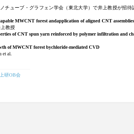
ノチューブ・グラフェン学会（東北大学）で井上教授が招待
in-capable MWCNT forest andapplication of align
上教授
rties of CNT spun yarn reinforced by polymer infiltration and ch
owth of MWCNT forest bychloride-mediated CVD
et al.
8 井上研OB会