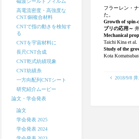
磁波シールドフィルム
フラーレン・ナ
高電流密度・高強度な
た。
CNT/銅複合材料
Growth of sp
CNTで指の動きを検知す
ブリの応用～
井
る
Mechanical prope
Taichi Kina et al.
CNTを宇宙材料に
Study of the gr
長尺CNT合成
Kota Komatsubara 
CNT乾式紡績現象
CNT紡績糸
2018/9/
一方向配列CNTシート
研究紹介ムービー
論文・学会発表
論文
学会発表 2025
学会発表 2024
学会発表 2023