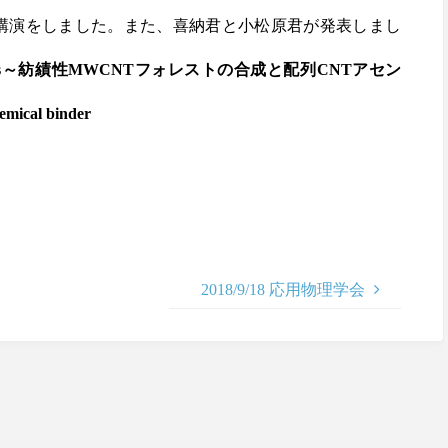
講演をしました。また、喜納君と小松原君が発表しまし
ed CNT assemblies～紡績性MWCNTフォレストの合成と配列CNTアセン
emical binder
2018/9/18 応用物理学会