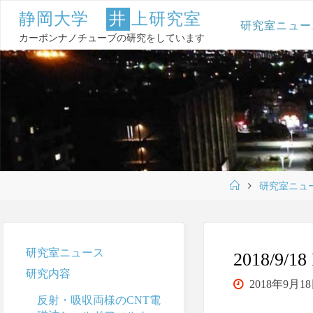
コ
静
岡
大
学
井
上
研
究
室
ン
研究室ニュー
テ
カーボンナノチューブの研究をしています
ン
ツ
へ
ス
キ
ッ
プ
ホ
研究室ニュ
ー
ム
研究室ニュース
2018/9/1
研究内容
2018年9月1
反射・吸収両様のCNT電