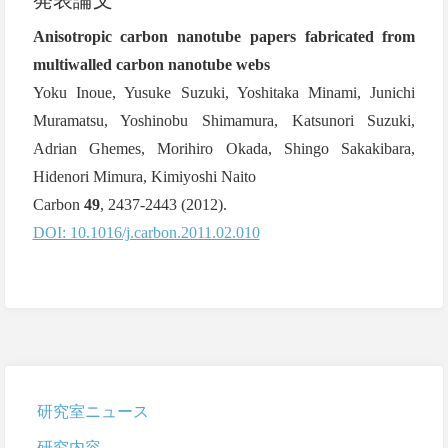
Anisotropic carbon nanotube papers fabricated from
multiwalled carbon nanotube webs
Yoku Inoue, Yusuke Suzuki, Yoshitaka Minami, Junichi
Muramatsu, Yoshinobu Shimamura, Katsunori Suzuki,
Adrian Ghemes, Morihiro Okada, Shingo Sakakibara,
Hidenori Mimura, Kimiyoshi Naito
Carbon
49
, 2437-2443 (2012).
DOI: 10.1016/j.carbon.2011.02.010
研究室ニュース
研究内容