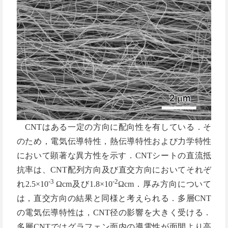
CNTはある一定の方向に配向性を有している．そ
のため，電気伝導特性，熱伝導特性および力学特性
において顕著な異方性を示す．CNTシートの直流抵
抗率は、CNT配列方向及び直交方向においてそれぞ
-3
-2
れ2.5×10
Ωcm及び1.8×10
Ωcm．厚み方向について
は，直交方向の結果と同様と考えられる．多層CNT
の電気伝導特性は，CNT径の影響を大きく受ける．
多層CNTではグラフェン面内の導電性が面間より高