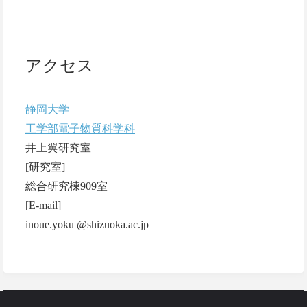
アクセス
静岡大学
工学部電子物質科学科
井上翼研究室
[研究室]
総合研究棟909室
[E-mail]
inoue.yoku @shizuoka.ac.jp