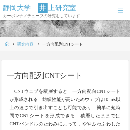
コ
静
岡
大
学
井
上
研
究
室
ン
カーボンナノチューブの研究をしています
テ
ン
ツ
ホ
へ
研究内容
一方向配列CNTシート
ー
ス
ム
キ
ッ
一方向配列CNTシート
プ
CNTウェブを積層すると，一方向配向CNTシート
が形成される．紡績性能が高いためウェブは10 m/s以
上の速さで引き出すことも可能であり，簡単に短時
間でCNTシートを形成できる．積層したままでは
CNTバンドルのたわみによって，ややふわふわした