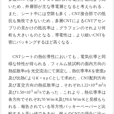
いため，外層部が主な導電層となると考えられる．
また、シート中には空隙も多く，CNT接合部での抵
抗も無視できないため，多層CNTによるCNTアセン
ブリの見かけの抵抗率は，グラフェンのそれより何
桁も大きいものとなる．導電性は，より細いCNTを
密にパッキングするほど高くなる．
CNTシートの熱伝導性においても，電気伝導と同
様な特性が得られる．フィルム状試料の面内方向の
熱拡散率αを光交流法にて測定し，熱伝導率
K
を密度ρ
及び比熱
C
より
K
= α ρ
C
として求めた．CNT配列方向
-4
2
及び直交方向の熱拡散率は，それぞれ1.22×10
m
/s
-5
2
及び1.50×10
m
/sであった．これより，熱伝導率は
各方向でそれぞれ70 W/m·K及び8.6 W/m·Kと見積もら
れる．報告されている等方性バッキーペーパーと比
較すると高い値であるが，個々のCNTの場合に比べ