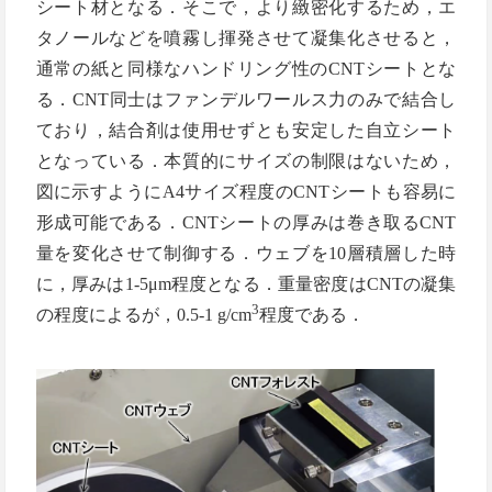
シート材となる．そこで，より緻密化するため，エ
タノールなどを噴霧し揮発させて凝集化させると，
通常の紙と同様なハンドリング性のCNTシートとな
る．CNT同士はファンデルワールス力のみで結合し
ており，結合剤は使用せずとも安定した自立シート
となっている．本質的にサイズの制限はないため，
図に示すようにA4サイズ程度のCNTシートも容易に
形成可能である．CNTシートの厚みは巻き取るCNT
量を変化させて制御する．ウェブを10層積層した時
に，厚みは1-5μm程度となる．重量密度はCNTの凝集
3
の程度によるが，0.5-1 g/cm
程度である．