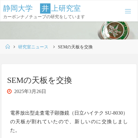
コ
静
岡
大
学
井
上
研
究
室
ン
カーボンナノチューブの研究をしています
テ
ン
ツ
ホ
へ
研究室ニュース
SEMの天板を交換
ー
ス
ム
キ
ッ
SEMの天板を交換
プ
2025年3月26日
電界放出型走査電子顕微鏡（日立ハイテク SU-8030）
の天板が割れていたので、新しいのに交換しまし
た。