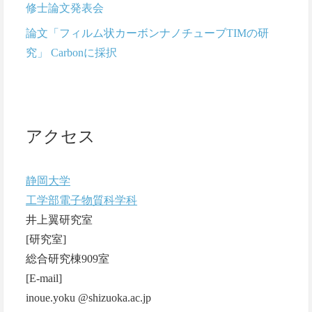
修士論文発表会
論文「フィルム状カーボンナノチューブTIMの研
究」 Carbonに採択
アクセス
静岡大学
工学部電子物質科学科
井上翼研究室
[研究室]
総合研究棟909室
[E-mail]
inoue.yoku @shizuoka.ac.jp