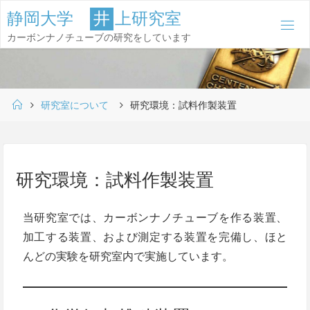
コ
静
岡
大
学
井
上
研
究
室
ン
カーボンナノチューブの研究をしています
テ
ン
ツ
ホ
へ
研究室について
研究環境：試料作製装置
ー
ス
ム
キ
ッ
研究環境：試料作製装置
プ
当研究室では、カーボンナノチューブを作る装置、
加工する装置、および測定する装置を完備し、ほと
んどの実験を研究室内で実施しています。