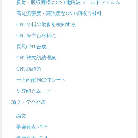
反射・吸収両様のCNT電磁波シールドフィルム
高電流密度・高強度なCNT/銅複合材料
CNTで指の動きを検知する
CNTを宇宙材料に
長尺CNT合成
CNT乾式紡績現象
CNT紡績糸
一方向配列CNTシート
研究紹介ムービー
論文・学会発表
論文
学会発表 2025
学会発表 2024