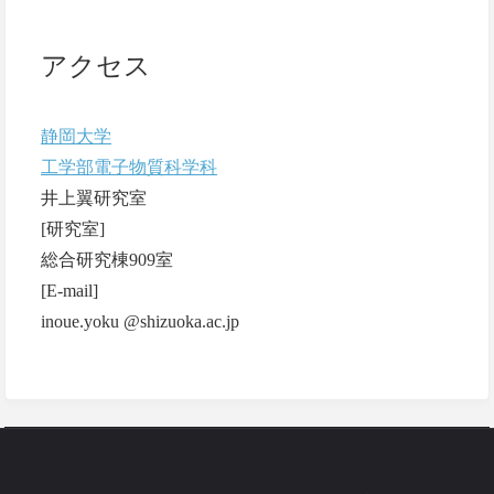
アクセス
静岡大学
工学部電子物質科学科
井上翼研究室
[研究室]
総合研究棟909室
[E-mail]
inoue.yoku @shizuoka.ac.jp