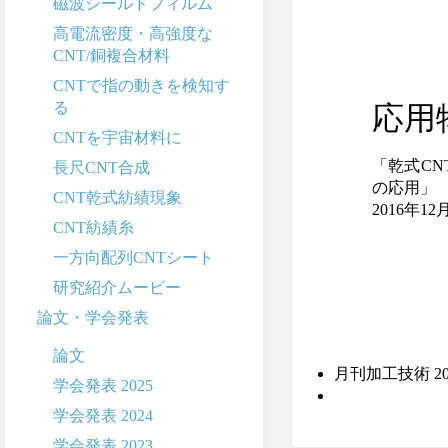
磁波シールドフィルム
高電流密度・高強度な
CNT/銅複合材料
CNTで指の動きを検知す
る
応用
CNTを宇宙材料に
「乾式CN
長尺CNT合成
の応用」
CNT乾式紡績現象
2016年12
CNT紡績糸
一方向配列CNTシート
研究紹介ムービー
論文・学会発表
論文
月刊加工技術 
学会発表 2025
学会発表 2024
学会発表 2023