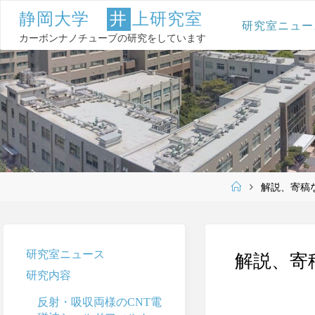
コ
静
岡
大
学
井
上
研
究
室
ン
研究室ニュー
テ
カーボンナノチューブの研究をしています
ン
ツ
へ
ス
キ
ッ
プ
ホ
解説、寄稿
ー
ム
研究室ニュース
解説、寄
研究内容
反射・吸収両様のCNT電