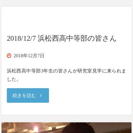
に
採
択
2018/12/7 浜松西高中等部の皆さん
さ
2018年12月7日
れ
浜松西高中等部3年生の皆さんが研究室見学に来られま
ま
した。
し
"2018/12/7
続きを読む
た"
浜
松