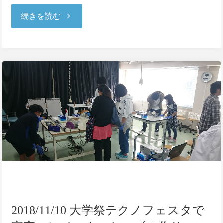
"2018/11/26
続きを読む
成
形
加
工
シ
ン
ポ
ジ
2018/11/10 大学祭テクノフェスタで