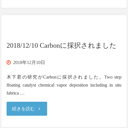
炭
素
材
料
2018/12/10 Carbonに採択されました
学
2018年12月10日
会"
木下君の研究がCarbonに採択されました。Two step
floating catalyst chemical vapor deposition including in situ
fabrica …
"2018/12/10
続きを読む
Carbon