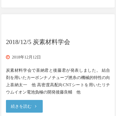
ホ
料
ー
シ
ム
ン
ペ
2018/12/5 炭素材料学会
ポ
ー
2018年12月12日
ジ
ジ
炭素材料学会で喜納君と後藤君が発表しました。 結合
ウ
一
剤を用いたカーボンナノチューブ撚糸の機械的特性の向
ム"
上喜納太一 他 高密度高配向CNTシートを用いたリチ
新"
ウムイオン電池負極の開発後藤良輔 他
"2018/12/5
続きを読む