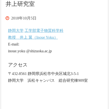
チ
井上研究室
ュ
2018年10月5日
ー
静岡大学
工学部電子物質科学科
教授 井上 翼（Inoue Yoku）
ブ
E-mail:
に
inoue.yoku @shizuoka.ac.jp
興
アクセス
味
〒432-8561 静岡県浜松市中央区城北3-5-1
静岡大学 浜松キャンパス 総合研究棟909室
を
持
た