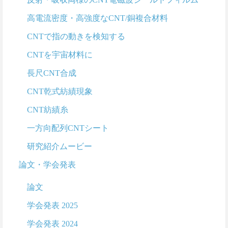
ジ
送
高電流密度・高強度なCNT/銅複合材料
り
CNTで指の動きを検知する
CNTを宇宙材料に
長尺CNT合成
CNT乾式紡績現象
CNT紡績糸
一方向配列CNTシート
研究紹介ムービー
論文・学会発表
論文
学会発表 2025
学会発表 2024