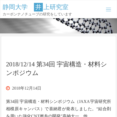
コ
静
岡
大
学
井
上
研
究
室
ン
カーボンナノチューブの研究をしています
テ
ン
ツ
へ
ス
キ
ッ
2018/12/14 第34回 宇宙構造・材料シ
プ
ンポジウム
2018年12月14日
第34回 宇宙構造・材料シンポジウム（JAXA宇宙研究所
相模原キャンパス）で喜納君が発表しました。“結合剤
を用いた強化CNT撚糸の開発”喜納太一 他