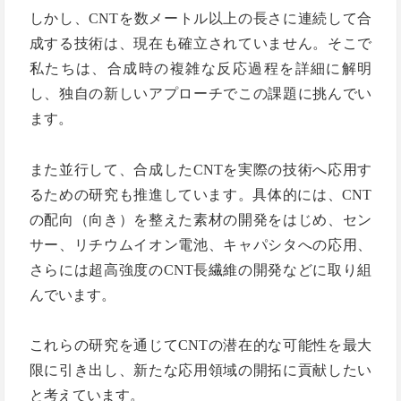
しかし、CNTを数メートル以上の長さに連続して合
エ
成する技術は、現在も確立されていません。そこで
私たちは、合成時の複雑な反応過程を詳細に解明
レ
し、独自の新しいアプローチでこの課題に挑んでい
ベ
ます。
ー
また並行して、合成したCNTを実際の技術へ応用す
るための研究も推進しています。具体的には、CNT
タ
の配向（向き）を整えた素材の開発をはじめ、セン
ー
サー、リチウムイオン電池、キャパシタへの応用、
さらには超高強度のCNT長繊維の開発などに取り組
ケ
んでいます。
ー
これらの研究を通じてCNTの潜在的な可能性を最大
ブ
限に引き出し、新たな応用領域の開拓に貢献したい
と考えています。