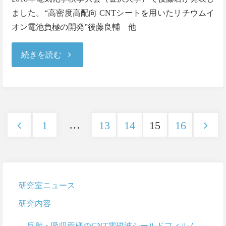
ました。“高密度高配向 CNTシートを用いたリチウムイ
オン電池負極の開発”後藤良輔 他
"2018/9/25
続きを読む
電
気
…
1
13
14
15
16
化
投
学
稿
会"
の
研究室ニュース
ペ
研究内容
ー
反射・吸収両様のCNT電磁波シールドフィルム