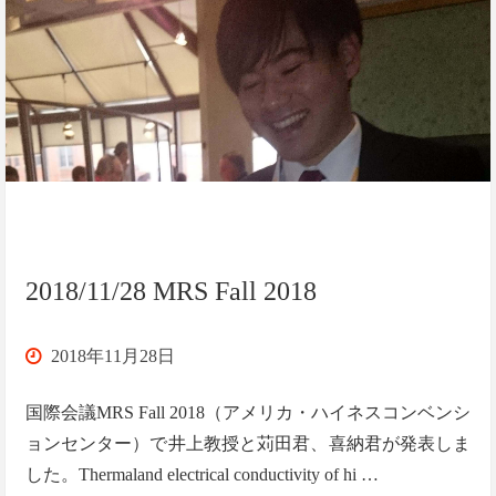
西
高
中
等
部
の
2018/11/28 MRS Fall 2018
皆
2018年11月28日
さ
国際会議MRS Fall 2018（アメリカ・ハイネスコンベンシ
ん"
ョンセンター）で井上教授と苅田君、喜納君が発表しま
した。Thermaland electrical conductivity of hi …