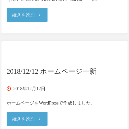
"2018/12/14
続きを読む
第
34
回
宇
2018/12/12 ホームページ一新
宙
2018年12月12日
構
ホームページをWordPressで作成しました。
造・
"2018/12/12
続きを読む
材