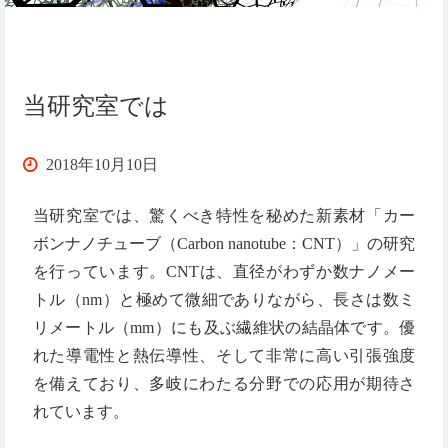
ク
ノ
当研究室では
フ
2018年10月10日
ェ
当研究室では、驚くべき特性を秘めた新素材「カー
ス
ボンナノチューブ（Carbon nanotube：CNT）」の研究
を行っています。CNTは、直径がわずか数ナノメー
タ
トル（nm）と極めて微細でありながら、長さは数ミ
リメートル（mm）にも及ぶ繊維状の結晶体です。優
で
れた導電性と熱伝導性、そして非常に高い引張強度
宇
を備えており、多岐にわたる分野での応用が期待さ
れています。
宙