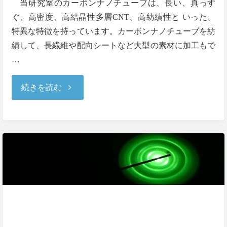
当研究室のカーボンナノチューブは、長い、真っす
ぐ、高密度、高結晶性多層CNT、高紡績性と いった、
特異な特徴を持っています。カーボンナノチューブを紡
績して、長繊維や配向シートなど大型の素材に加工もで
…
"カ
続きを読む
ー
ボ
ン
ナ
ノ