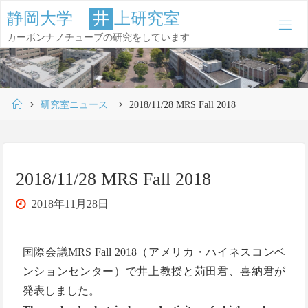
コ
静
岡
大
学
井
上
研
究
室
ン
カーボンナノチューブの研究をしています
テ
ン
ツ
ホ
へ
研究室ニュース
2018/11/28 MRS Fall 2018
ー
ス
ム
キ
ッ
2018/11/28 MRS Fall 2018
プ
2018年11月28日
国際会議MRS Fall 2018（アメリカ・ハイネスコンベ
ンションセンター）で井上教授と苅田君、喜納君が
発表しました。