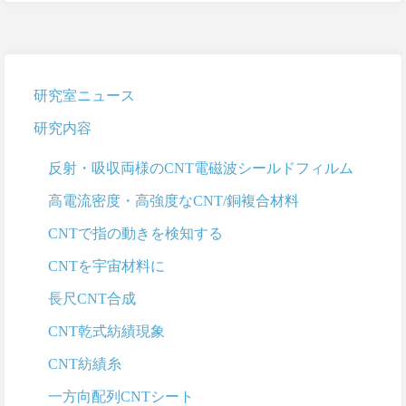
研究室ニュース
研究内容
反射・吸収両様のCNT電磁波シールドフィルム
高電流密度・高強度なCNT/銅複合材料
CNTで指の動きを検知する
CNTを宇宙材料に
長尺CNT合成
CNT乾式紡績現象
CNT紡績糸
一方向配列CNTシート