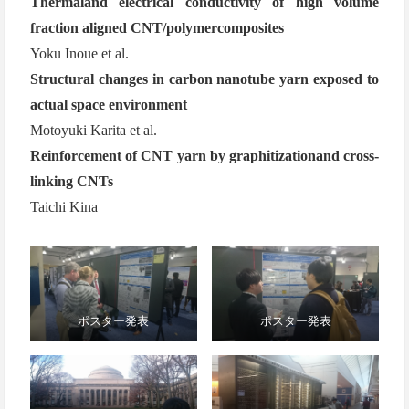
Thermaland electrical conductivity of high volume
fraction aligned CNT/polymercomposites
Yoku Inoue et al.
Structural changes in carbon nanotube yarn exposed to
actual space environment
Motoyuki Karita et al.
Reinforcement of CNT yarn by graphitizationand cross-
linking CNTs
Taichi Kina
ポスター発表
ポスター発表