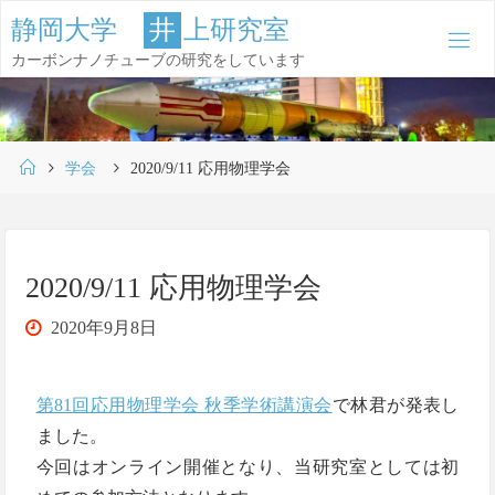
コ
静
岡
大
学
井
上
研
究
室
ン
カーボンナノチューブの研究をしています
テ
ン
ツ
ホ
へ
学会
2020/9/11 応用物理学会
ー
ス
ム
キ
ッ
2020/9/11 応用物理学会
プ
2020年9月8日
第81回応用物理学会 秋季学術講演会
で林君が発表し
ました。
今回はオンライン開催となり、当研究室としては初