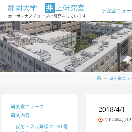
コ
静
岡
大
学
井
上
研
究
室
ン
研究室ニュー
テ
カーボンナノチューブの研究をしています
ン
ツ
へ
ス
キ
ッ
プ
ホ
研究室ニュ
ー
ム
研究室ニュース
2018/
研究内容
2018年4月1
反射・吸収両様のCNT電