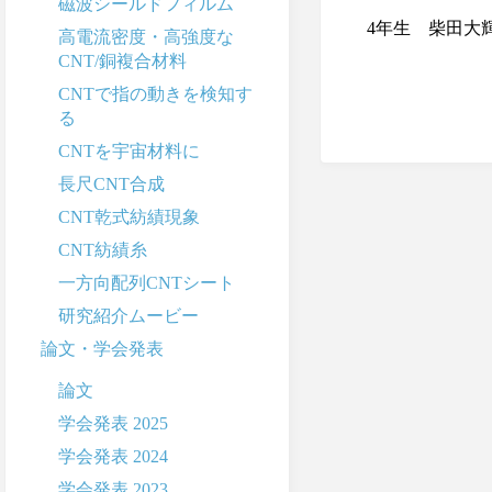
磁波シールドフィルム
4年生 柴田大
高電流密度・高強度な
CNT/銅複合材料
CNTで指の動きを検知す
る
CNTを宇宙材料に
長尺CNT合成
CNT乾式紡績現象
CNT紡績糸
一方向配列CNTシート
研究紹介ムービー
論文・学会発表
論文
学会発表 2025
学会発表 2024
学会発表 2023