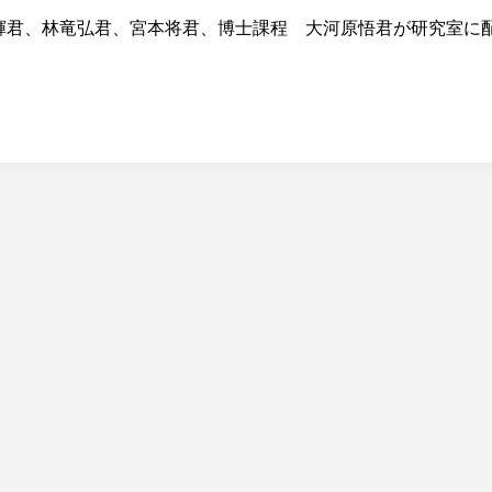
輝君、林竜弘君、宮本将君、博士課程 大河原悟君が研究室に