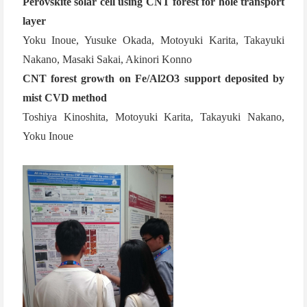
Perovskite solar cell using CNT forest for hole transport
layer
Yoku Inoue, Yusuke Okada, Motoyuki Karita, Takayuki
Nakano, Masaki Sakai, Akinori Konno
CNT forest growth on Fe/Al2O3 support deposited by
mist CVD method
Toshiya Kinoshita, Motoyuki Karita, Takayuki Nakano,
Yoku Inoue