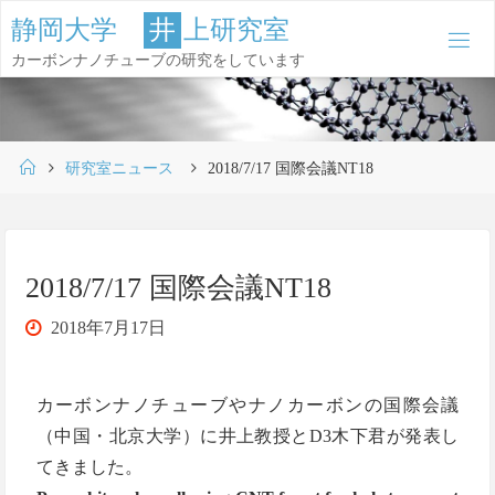
コ
静
岡
大
学
井
上
研
究
室
ン
カーボンナノチューブの研究をしています
テ
ン
ツ
ホ
へ
研究室ニュース
2018/7/17 国際会議NT18
ー
ス
ム
キ
ッ
2018/7/17 国際会議NT18
プ
2018年7月17日
カーボンナノチューブやナノカーボンの国際会議
（中国・北京大学）に井上教授とD3木下君が発表し
てきました。