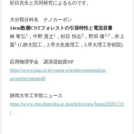
杉目先生と共同研究によるものです。
大分類分科名 ナノカーボン
14cm数層CNTフォレストの引張特性と電流容量
1
1
2
2,3
林 竜弘
，中野 貴之
，杉目 恒志
，野田 優
，井上
1
翼
(1.静大院工，2.早大先進理工，3.早大理工学術院)
応用物理学会 講演奨励賞HP
https://www.jsap.or.jp/young-scientist-presentation-
award/recipients49
静岡大学工学部ニュース
https://www.eng.shizuoka.ac.jp/articles/view/hama20201211
/