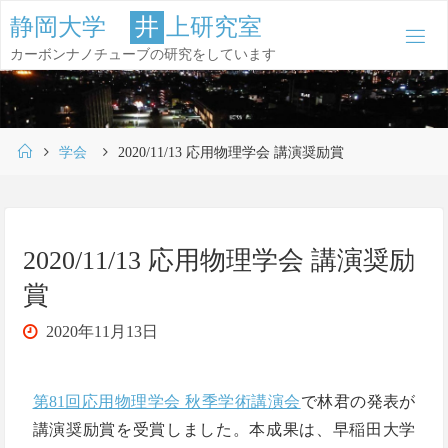
コ
静
岡
大
学
井
上
研
究
室
ン
カーボンナノチューブの研究をしています
テ
ン
ツ
ホ
へ
学会
2020/11/13 応用物理学会 講演奨励賞
ー
ス
ム
キ
ッ
2020/11/13 応用物理学会 講演奨励
プ
賞
2020年11月13日
第81回応用物理学会 秋季学術講演会
で林君の発表が
講演奨励賞を受賞しました。本成果は、早稲田大学