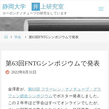
コ
静
岡
大
学
井
上
研
究
室
ン
カーボンナノチューブの研究をしています
テ
ン
ツ
ホ
へ
学会
第63回FNTGシンポジウムで発表
ー
ス
ム
キ
ッ
第63回FNTGシンポジウムで発表
プ
2022年8月31日
金澤君が、
第63回 フラーレン・ナノチューブ・グラ
フェン総合シンポジウム
でポスター発表しました。
この２年半ほど学会はすべてオンラインでしたが、