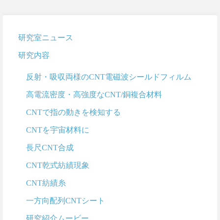
研究室ニュース
研究内容
反射・吸収両様のCNT電磁波シールドフィルム
高電流密度・高強度なCNT/銅複合材料
CNTで指の動きを検知する
CNTを宇宙材料に
長尺CNT合成
CNT乾式紡績現象
CNT紡績糸
一方向配列CNTシート
研究紹介ムービー