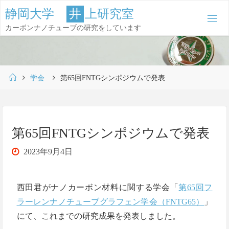
コ
静
岡
大
学
井
上
研
究
室
ン
カーボンナノチューブの研究をしています
テ
ン
ツ
ホ
へ
学会
第65回FNTGシンポジウムで発表
ー
ス
ム
キ
ッ
第65回FNTGシンポジウムで発表
プ
2023年9月4日
西田君がナノカーボン材料に関する学会「
第65回フ
ラーレンナノチューブグラフェン学会（FNTG65）
」
にて、これまでの研究成果を発表しました。