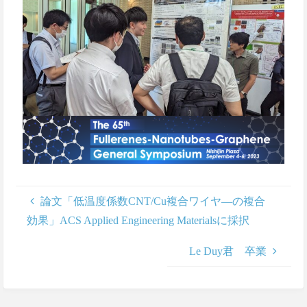
論文「低温度係数CNT/Cu複合ワイヤ―の複合
効果」ACS Applied Engineering Materialsに採択
Le Duy君 卒業