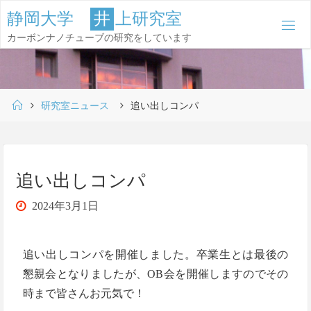
コ
静
岡
大
学
井
上
研
究
室
ン
カーボンナノチューブの研究をしています
テ
ン
ツ
ホ
へ
研究室ニュース
追い出しコンパ
ー
ス
ム
キ
ッ
追い出しコンパ
プ
2024年3月1日
追い出しコンパを開催しました。卒業生とは最後の
懇親会となりましたが、OB会を開催しますのでその
時まで皆さんお元気で！