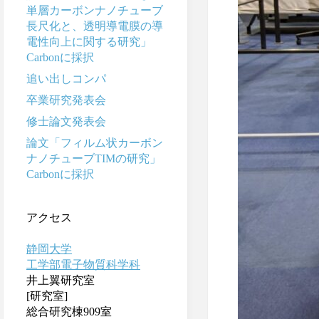
単層カーボンナノチューブ
長尺化と、透明導電膜の導
電性向上に関する研究」
Carbonに採択
追い出しコンパ
卒業研究発表会
修士論文発表会
論文「フィルム状カーボン
ナノチューブTIMの研究」
Carbonに採択
アクセス
静岡大学
工学部電子物質科学科
井上翼研究室
[研究室]
総合研究棟909室