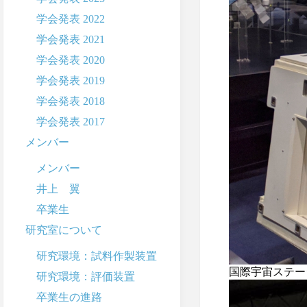
学会発表 2022
学会発表 2021
学会発表 2020
学会発表 2019
学会発表 2018
学会発表 2017
メンバー
メンバー
井上 翼
卒業生
研究室について
研究環境：試料作製装置
国際宇宙ステー
研究環境：評価装置
卒業生の進路