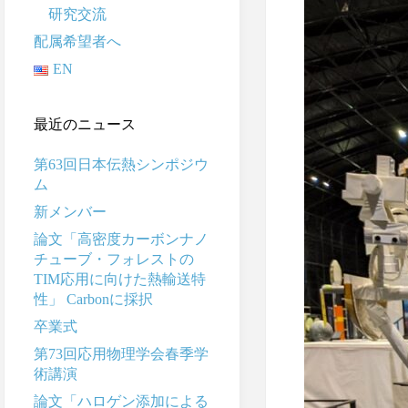
研究交流
配属希望者へ
EN
最近のニュース
第63回日本伝熱シンポジウ
ム
新メンバー
論文「高密度カーボンナノ
チューブ・フォレストの
TIM応用に向けた熱輸送特
性」 Carbonに採択
卒業式
第73回応用物理学会春季学
術講演
論文「ハロゲン添加による