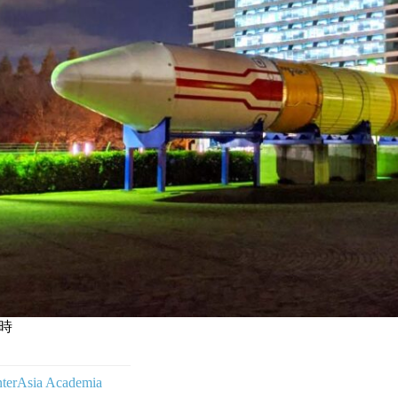
時
nterAsia Academia