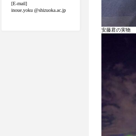
[E-mail]
inoue.yoku @shizuoka.ac.jp
安藤君の実物