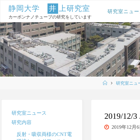
コ
静
岡
大
学
井
上
研
究
室
ン
研究室ニュー
テ
カーボンナノチューブの研究をしています
ン
ツ
へ
ス
キ
ッ
プ
ホ
研究室ニュ
ー
ム
研究室ニュース
2019/1
研究内容
2019年12月
反射・吸収両様のCNT電