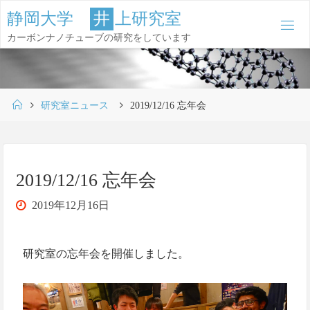
コ
静
岡
大
学
井
上
研
究
室
ン
カーボンナノチューブの研究をしています
テ
ン
ツ
ホ
へ
研究室ニュース
2019/12/16 忘年会
ー
ス
ム
キ
ッ
2019/12/16 忘年会
プ
2019年12月16日
研究室の忘年会を開催しました。