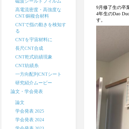
磁波シールドフィルム
9月修了生の卒
高電流密度・高強度な
4年生のDao 
CNT/銅複合材料
す。
CNTで指の動きを検知す
る
CNTを宇宙材料に
長尺CNT合成
CNT乾式紡績現象
CNT紡績糸
一方向配列CNTシート
研究紹介ムービー
論文・学会発表
論文
学会発表 2025
学会発表 2024
学会発表 2023