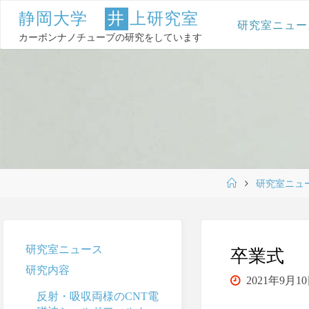
コ
静
岡
大
学
井
上
研
究
室
ン
研究室ニュー
テ
カーボンナノチューブの研究をしています
ン
ツ
へ
ス
キ
ッ
プ
ホ
研究室ニュ
ー
ム
研究室ニュース
卒業式
研究内容
2021年9月1
反射・吸収両様のCNT電