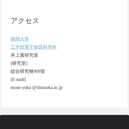
アクセス
静岡大学
工学部電子物質科学科
井上翼研究室
[研究室]
総合研究棟909室
[E-mail]
inoue.yoku @shizuoka.ac.jp