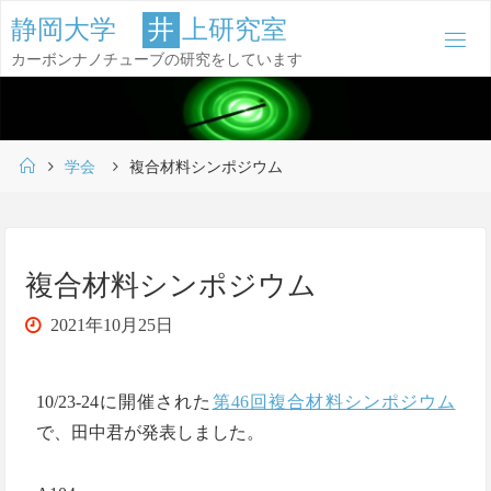
コ
静
岡
大
学
井
上
研
究
室
ン
カーボンナノチューブの研究をしています
テ
ン
ツ
ホ
へ
学会
複合材料シンポジウム
ー
ス
ム
キ
ッ
複合材料シンポジウム
プ
2021年10月25日
10/23-24に開催された
第46回複合材料シンポジウム
で、田中君が発表しました。