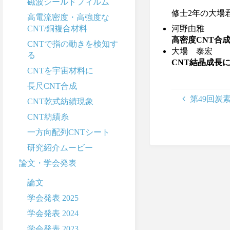
磁波シールドフィルム
修士2年の大場
高電流密度・高強度な
CNT/銅複合材料
河野由雅
高密度CNT合
CNTで指の動きを検知す
大場 泰宏
る
CNT結晶成長
CNTを宇宙材料に
長尺CNT合成
第49回炭
CNT乾式紡績現象
CNT紡績糸
一方向配列CNTシート
研究紹介ムービー
論文・学会発表
論文
学会発表 2025
学会発表 2024
学会発表 2023