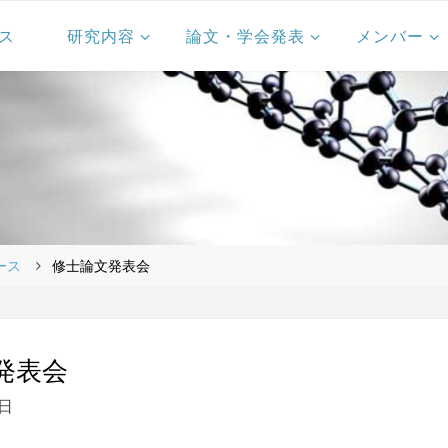
ス
研究内容
論文・学会発表
メンバー
ース
修士論文発表会
発表会
4日