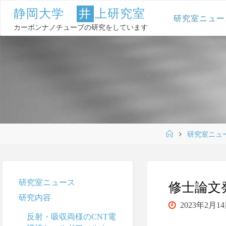
コ
静
岡
大
学
井
上
研
究
室
ン
研究室ニュー
テ
カーボンナノチューブの研究をしています
ン
ツ
へ
ス
キ
ッ
プ
ホ
研究室ニュ
ー
ム
研究室ニュース
修士論文
研究内容
2023年2月1
反射・吸収両様のCNT電