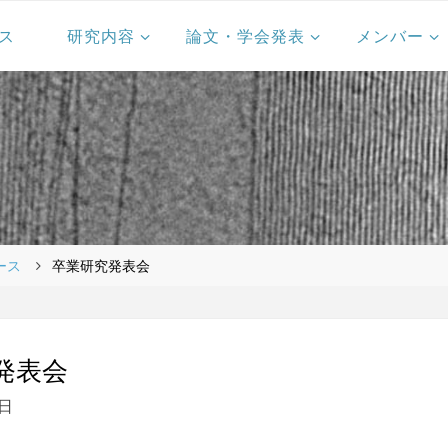
ス
研究内容
論文・学会発表
メンバー
ース
卒業研究発表会
発表会
7日