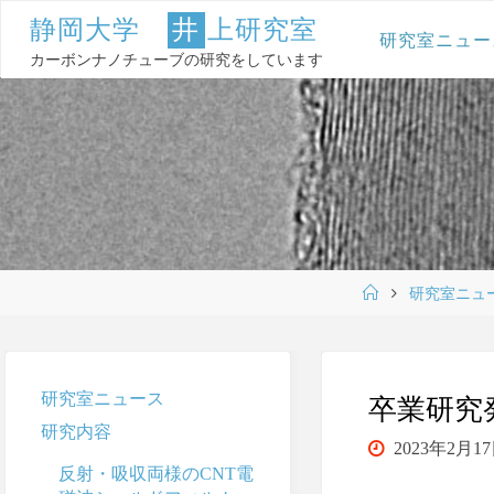
コ
静
岡
大
学
井
上
研
究
室
ン
研究室ニュー
テ
カーボンナノチューブの研究をしています
ン
ツ
へ
ス
キ
ッ
プ
ホ
研究室ニュ
ー
ム
研究室ニュース
卒業研究
研究内容
2023年2月1
反射・吸収両様のCNT電