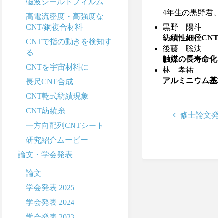
磁波シールドフィルム
4年生の黒野君
高電流密度・高強度な
CNT/銅複合材料
黒野 陽斗
紡績性細径CN
CNTで指の動きを検知す
後藤 聡汰
る
触媒の長寿命化
CNTを宇宙材料に
林 孝祐
アルミニウム基
長尺CNT合成
CNT乾式紡績現象
CNT紡績糸
修士論文
一方向配列CNTシート
研究紹介ムービー
論文・学会発表
論文
学会発表 2025
学会発表 2024
学会発表 2023