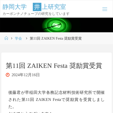
コ
静
岡
大
学
井
上
研
究
室
ン
カーボンナノチューブの研究をしています
テ
ン
ツ
ホ
へ
学会
第11回 ZAIKEN Festa 奨励賞受賞
ー
ス
ム
キ
ッ
第11回 ZAIKEN Festa 奨励賞受賞
プ
2024年12月16日
後藤君が早稲田大学各務記念材料技術研究所で開催
された第11回 ZAIKEN Festaで奨励賞を受賞しまし
た。